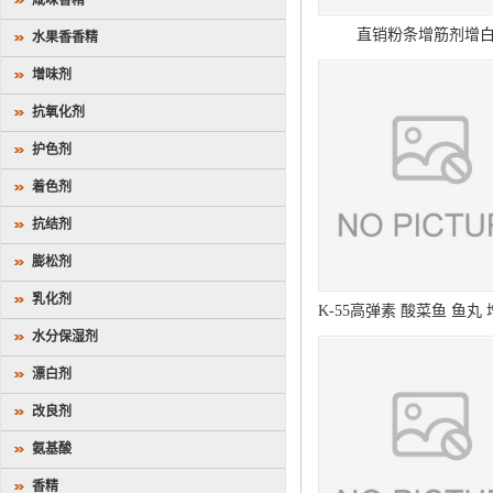
咸味香精
直销粉条增筋剂增
水果香香精
增味剂
抗氧化剂
护色剂
着色剂
抗结剂
膨松剂
乳化剂
K-55高弹素 酸菜鱼 鱼丸
水分保湿剂
专用
漂白剂
改良剂
氨基酸
香精