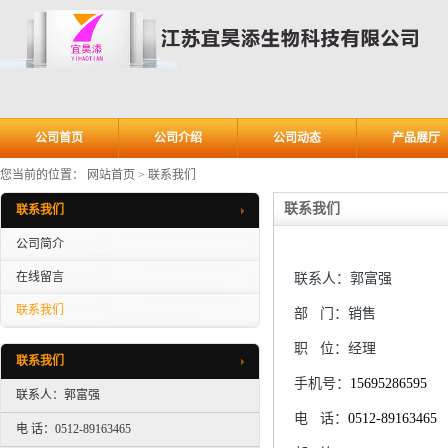
公司首页
公司介绍
公司动态
产品展厅
您当前的位置：
网站首页
>
联系我们
联系我们
联系我们
公司简介
在线留言
联系人：
郭富强
联系我们
部
门：
销售
职
位：
经理
联系我们
手机号：
15695286595
联系人：郭富强
电
话：
0512-89163465
电 话：0512-89163465