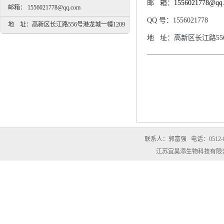
邮
箱：
1556021778@qq
邮箱： 1556021778@qq.com
QQ
号：
1556021778
地 址：高新区长江路556号港龙城一幢1209
地
址：
高新区长江路55
室
联系人：郭富强
电话：0512-8
江苏宜昊添生物科技有限