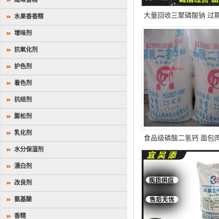
咸味香精
大量回收三聚磷酸钠 过
水果香香精
工
增味剂
抗氧化剂
护色剂
着色剂
抗结剂
膨松剂
乳化剂
食品级磷酸二氢钙 面包
水分保湿剂
松剂 保水剂酸度调节
漂白剂
改良剂
氨基酸
香精