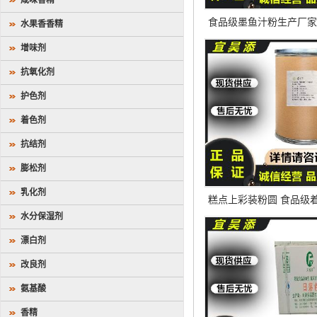
咸味香精
食品级墨鱼汁粉生产厂家
水果香香精
点面包黑色素
增味剂
抗氧化剂
护色剂
着色剂
抗结剂
膨松剂
乳化剂
糕点上彩装粉圆 食品级
水分保湿剂
旋藻粉
漂白剂
改良剂
氨基酸
香精