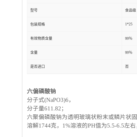
型号
食品级
1*25
包装规格
有效物质含量
99％
含量
99％
是否进口
否
六偏磷酸钠
分子式(NaPO3)6，
分子量611.82；
六聚偏磷酸钠为透明玻璃状粉末或鳞片状固体，
溶解1744克，1%溶液的PH值为5.5-