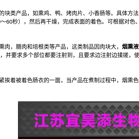
的块类产品，如熏鸡、鸭、烤肉片、小香肠等。具体方法
～60秒），然后再干燥，完成表面的着色。可根据对色、
熏肉，腊肉和培根类等产品，这类制品因肉块大，
烟熏液
，并要求多个部位都要注射到，且要求边注射边揉搓，
紧挨着被着色肠衣的一面，当产品在煮制过程中，烟熏色