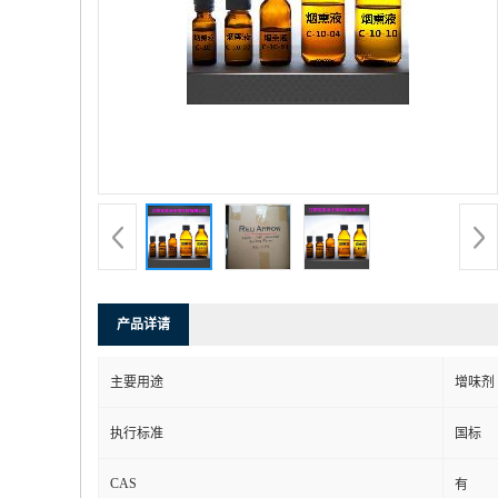
产品详请
主要用途
增味剂
执行标准
国标
CAS
有