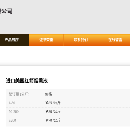
产品展厅
证书荣誉
联系我们
在线留言
进口美国红箭烟熏液
起订量 (公斤)
价格
1-50
￥
85 /公斤
50-200
￥
80 /公斤
≥200
￥
70 /公斤