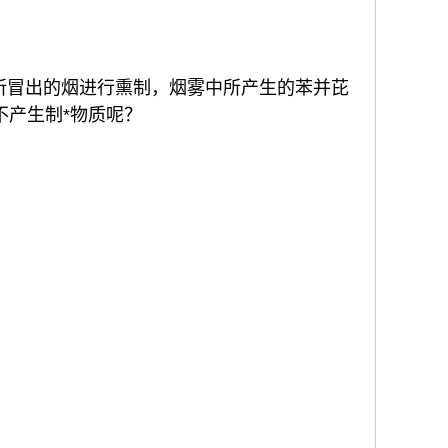
所冒出的烟进行熏制，烟雾中所产生的苯并芘
不产生制*物质呢？