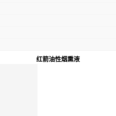
红箭油性烟熏液