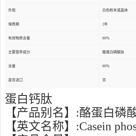
外观
白色粉末或晶体
保质期
2年
有效物质含量
99％
主要营养成分
酪蛋白磷酸肽
含量
99％
是否进口
否
蛋白钙肽
【产品别名】:酪蛋白磷
【英文名称】:Casein phosph