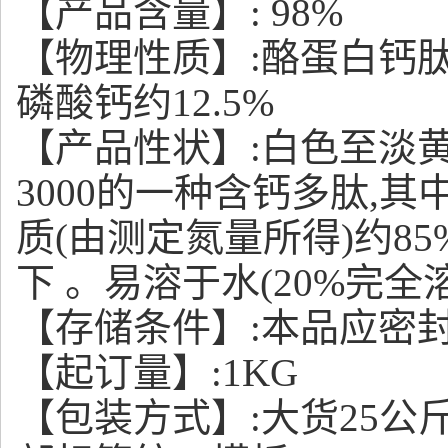
【产品含量】: 98%
【物理性质】:酪蛋白钙
磷酸钙约12.5%
【产品性状】:
白色至淡
3000的一种含钙多肽,
质(由测定氮量所得)约85%
下 。易溶于水(20%完全
【存储条件】:本品应密
【起订量】:1KG
【包装方式】:
大货25公