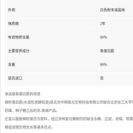
外观
白色粉末或晶体
保质期
2年
有效物质含量
99％
主要营养成分
鱼蛋白胨
含量
99％
是否进口
否
食品级鱼蛋白胨的用途
棉籽蛋白胨(水溶性发酵氮源)是北京中棉紫光生物科技有限公司联合北京化工大
药媒、棉子糖之后的另-高端产品。
它是以脱酚棉籽蛋白为原料，经过多种复合酶制剂的联合水解、过滤、浓缩、喷雾
够促进微生物生长等诸多优点。