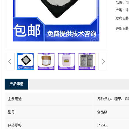
品牌：
产地：
中
发布日
更新日
产品详请
主要用途
各种点心、糖果、饮
型号
食品级
1*25kg
包装规格