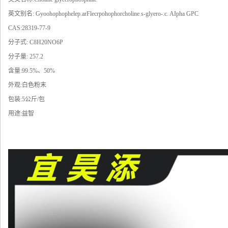
英文别名: Gyoohophophelep.arFlecrpohophorcholine s-glyero-.c. AIpha GPC
CAS:28319-77-9
分子式: C8H20NO6P
分子量: 257.2
含量:99.5%、50%
外观:白色粉末
包装:5公斤/包
用途:益智