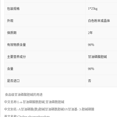
1*25kg
包装规格
外观
白色粉末或晶体
保质期
2年
有效物质含量
99％
主要营养成分
甘油磷酸胆碱
含量
99％
是否进口
否
食品级甘油磷酸胆碱的用途
中文名称:L-a-甘油磷酸酰胆碱;甘油磷酰胆碱
中文别名:-A甘油磷酸(酰)胆碱甘油磷酰胆碱SN甘油基- 3-胆碱磷酸
英文名称:Choline glycerophosphate