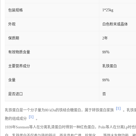
1*25kg
包装规格
外观
白色粉末或晶体
保质期
2年
有效物质含量
99％
主要营养成分
乳铁蛋白
含量
99％
是否进口
否
[1]
乳铁蛋白是一个分子量为80 kDa的铁结合糖蛋白，属于转铁蛋白家族
。乳铁蛋
[1]
胞的组成成分
。
1939年Sorensen等人在分离乳清蛋白时得到一种红色蛋白，Polis等人在分
白。乳铁蛋白不仅参与铁的转运，而且具有广谱、抗氧化、、等强大生物功能，被