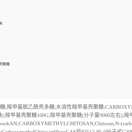
末
壳聚糖
甲基脱乙酰壳多糖;水溶性羧甲基壳聚糖;CARBOXYME
壳聚糖100G;羧甲基壳聚糖(分子量9000左右);羧甲基甲壳胺
AN;CARBOXYMETHYLCHITOSAN;Chitosan,N-(carbox
itosan;CarboxymethylChitosan60cpsCAS号83512-85-0分子