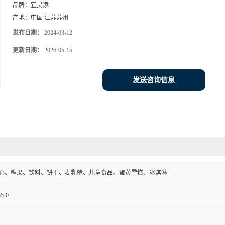
品牌：
宜昊添
产地：
中国 江苏苏州
发布日期：
2024-03-12
更新日期：
2026-05-15
发送咨询信息
心、糖果、饮料、饼干、麦乳精、儿童食品。蛋黄雪糕、冰淇淋
85-0