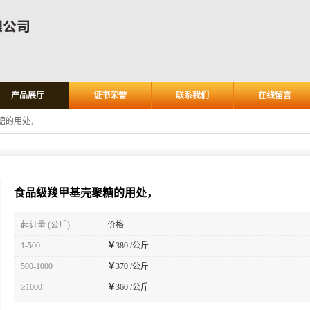
产品展厅
证书荣誉
联系我们
在线留言
糖的用处，
食品级羧甲基壳聚糖的用处，
起订量 (公斤)
价格
1-500
￥
380 /公斤
500-1000
￥
370 /公斤
≥1000
￥
360 /公斤