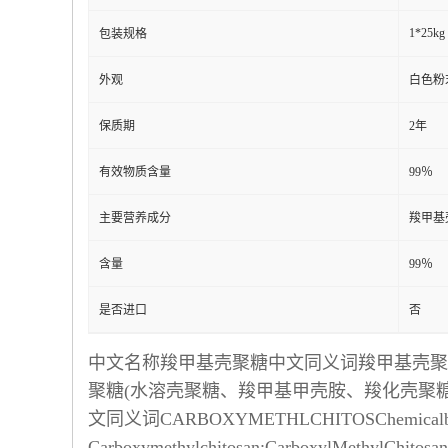
1*25kg
包装规格
外观
白色粉
保质期
2年
有效物质含量
99％
主要营养成分
羧甲基
含量
99％
是否进口
否
中文名称羧甲基壳聚糖中文同义词羧甲基壳聚糖;羧
聚糖(水溶壳聚糖、羧甲基甲壳胺、羧化壳聚糖);羧甲基
文同义词CARBOXYMETHLCHITOSChemicalbook
Carboxymethylchitosan;CarboxylMethylCh