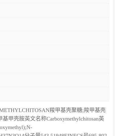
THYLCHITOSAN羧甲基壳聚糖;羧甲基壳
英文名称Carboxymethylchitosan英
ymethyl);N-
式C20H37N3O14分子量543.51948EINECS号695-802-