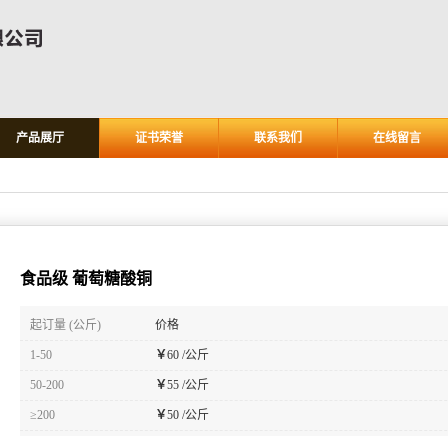
产品展厅
证书荣誉
联系我们
在线留言
食品级 葡萄糖酸铜
起订量 (公斤)
价格
1-50
￥
60 /公斤
50-200
￥
55 /公斤
≥200
￥
50 /公斤