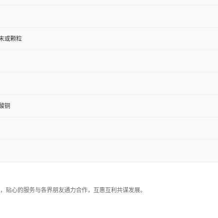
末或颗粒
酸铜
，贴心的服务与各界朋友通力合作，互惠互利共谋发展。