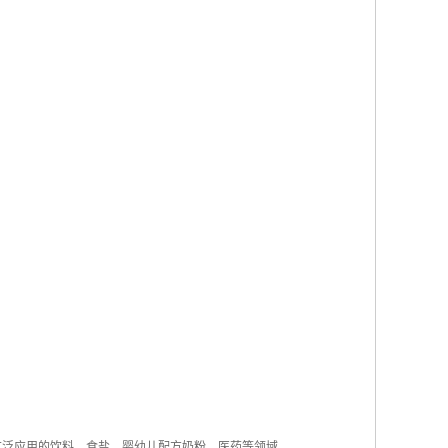
泛应用的饮料、食盐、婴幼儿配方奶粉、医药等领域。