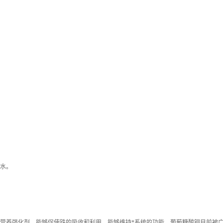
水。
养强化剂，能够促使铁的吸收和利用，能够维持*系统的功能。葡萄糖酸铜目前被广