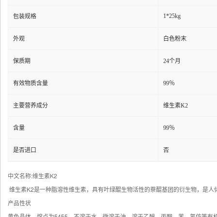
1*25kg
包装规格
外观
白色粉末
保质期
24个月
有效物质含量
99％
主要营养成分
维生素K2
含量
99％
是否进口
否
中文名称:维生素K2
维生素K2是一种脂溶性维生素，具有叶绿醌生物活性的萘醌基团的衍生物，是人
产品性状
黄色晶体，熔点为5455，不溶于水，微溶于油，溶于乙醇、丙酮、苯、氯仿等有