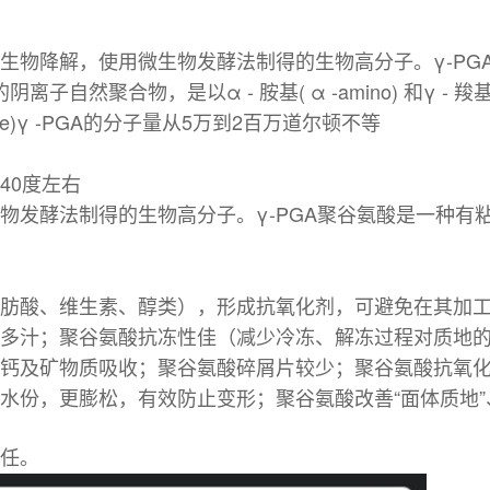
物降解，使用微生物发酵法制得的生物高分子。γ-PGA聚
聚合物，是以α - 胺基( α -amino) 和γ - 羧基( γ 
amide)γ -PGA的分子量从5万到2百万道尔顿不等
40度左右
发酵法制得的生物高分子。γ-PGA聚谷氨酸是一种有粘性
肪酸、维生素、醇类），形成抗氧化剂，可避免在其加
多汁；聚谷氨酸抗冻性佳（减少冷冻、解冻过程对质地
钙及矿物质吸收；聚谷氨酸碎屑片较少；聚谷氨酸抗氧
份，更膨松，有效防止变形；聚谷氨酸改善“面体质地”、
任。