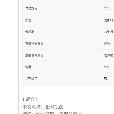
1*25
包装规格
外观
浅咖啡
保质期
24个月
有效物质含量
99％
主要营养成分
营养强
含量
99％
是否进口
否
1.简介：
中文名称：聚谷氨酸
别称：纳豆菌胶、多聚谷氨酸