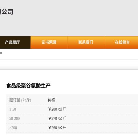
产品展厅
证书荣誉
联系我们
在线留言
产
食品级聚谷氨酸生产
起订量 (公斤)
价格
1-50
￥
280 /公斤
50-200
￥
270 /公斤
≥200
￥
260 /公斤