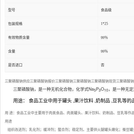
型号
食品级
1*25
包装规格
有效物质含量
99％
含量
99％
是否进口
否
三聚磷酸钠供应三聚磷酸钠报价三聚磷酸钠三聚磷酸钠三聚磷酸钠现货三聚磷酸钠
三聚磷酸钠，是一种无机化合物，化学式Na
P
O
，是一种无定
5
3
10
用途： 食品工业中用于罐头 ,果汁饮料 ,奶制品 ,豆乳等
用 途：食品工业中主要用于肉类食品、肉类罐头、果汁饮料、奶制品、豆乳等作
用途
组织改进剂；乳化剂；缓冲剂；螯合剂；稳定剂。主要供火腿罐头嫩化；蚕豆罐