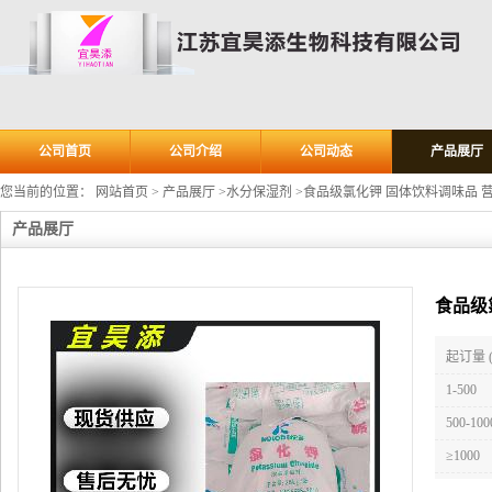
公司首页
公司介绍
公司动态
产品展厅
您当前的位置：
网站首页
>
产品展厅
>
水分保湿剂
>
食品级氯化钾 固体饮料调味品 
产品展厅
食品级
起订量 
1-500
500-100
≥1000