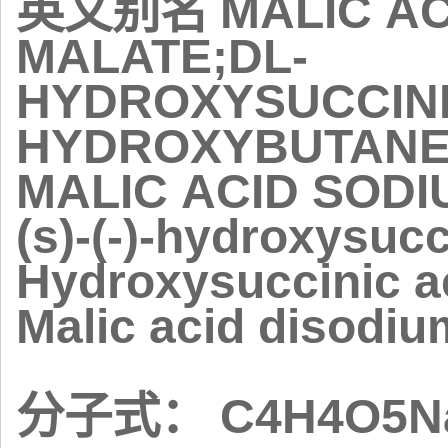
MALIC AC
英文别名
MALATE;DL-
HYDROXYSUCCINI
HYDROXYBUTANEDI
MALIC ACID SODIUM
(s)-(-)-hydroxysucc
Hydroxysuccinic aci
Malic acid disodiu
C4H4O5N
分子式：