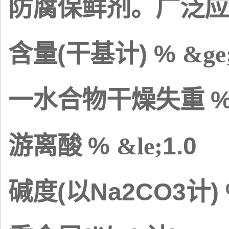
防腐保鲜剂。广泛应
(
) %
含量
干基计
&ge
%
一水合物干燥失重
%
1.0
游离酸
&le;
(
Na2CO3
)
碱度
以
计