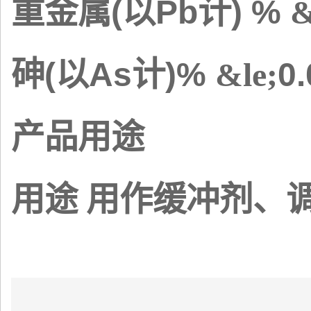
(
Pb
) %
重金属
以
计
&
(
As
)%
0
砷
以
计
&le;
产品用途
用途 用作缓冲剂、