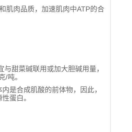
和肌肉品质，加速肌肉中ATP的合
宜与甜菜碱联用或加大胆碱用量，
克/吨。
体内是合成肌酸的前体物，因此，
源性蛋白。