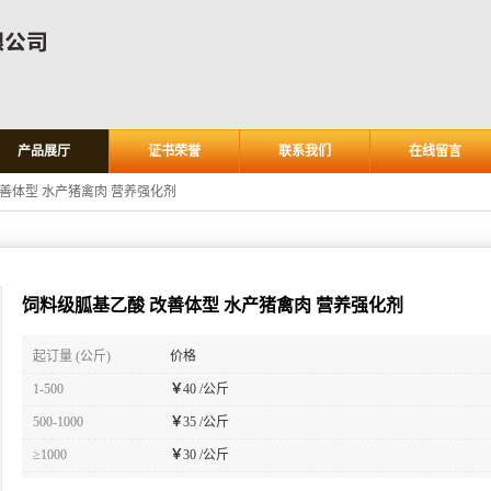
产品展厅
证书荣誉
联系我们
在线留言
善体型 水产猪禽肉 营养强化剂
饲料级胍基乙酸 改善体型 水产猪禽肉 营养强化剂
起订量 (公斤)
价格
1-500
￥
40 /公斤
500-1000
￥
35 /公斤
≥1000
￥
30 /公斤