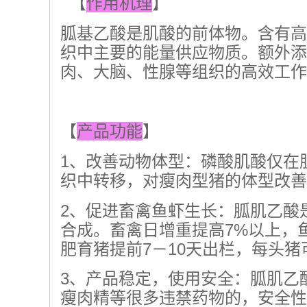
【
作用机理
】
胍基乙酸是肌酸的前体物。含有高
织中主要的能量供应物质。额外添
肉、大脑、性腺等组织的高效工作
【
产品功能
】
1、改善动物体型：磷酸肌酸仅在
织中转移，对瘦肉型猪的体型改善
2、促进畜禽鱼虾生长：胍肌乙酸
合成。畜禽日增重提高7%以上，鱼虾
肥育猪提前7－10天出栏，每头猪
3、产品稳定，使用安全：胍肌乙
瘦肉精等很多违禁药物的，安全性