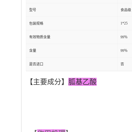
型号
食品级
1*25
包装规格
有效物质含量
99％
含量
99％
是否进口
否
【主要成分】
胍基乙酸