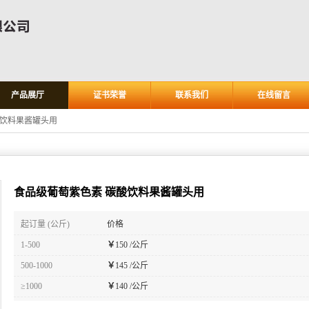
产品展厅
证书荣誉
联系我们
在线留言
酸饮料果酱罐头用
食品级葡萄紫色素 碳酸饮料果酱罐头用
起订量 (公斤)
价格
1-500
￥
150 /公斤
500-1000
￥
145 /公斤
≥1000
￥
140 /公斤