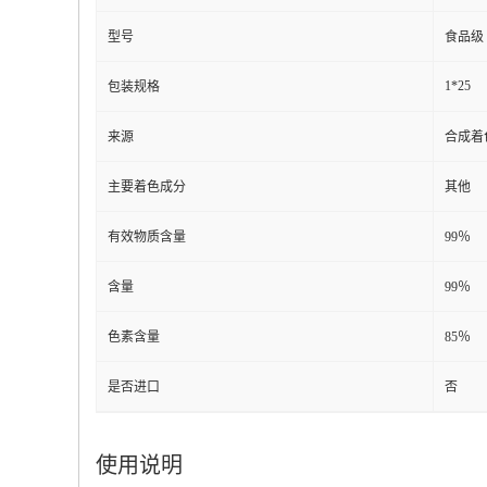
型号
食品级
1*25
包装规格
来源
合成着
主要着色成分
其他
有效物质含量
99％
含量
99％
色素含量
85％
是否进口
否
使用说明