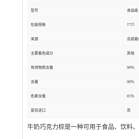
型号
食品级
1*25
包装规格
来源
合成着
主要着色成分
其他
有效物质含量
99％
含量
99％
色素含量
85％
是否进口
否
牛奶巧克力棕是一种可用于食品、饮料、