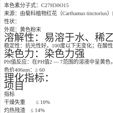
本色素分子式：
C27H30O15
来源：由菊科植物红花（
Carthamus tinctorius
）
性状：
外观：黄色粉末
溶解性：易溶于水、稀
稳定性：抗光性好，
100
度以下无变化；在酸性
染色力：染色力强
PH
值反应：在
PH
值
2 — 7
范围的溶液中呈黄色
色价
406nm
：
≥ 60
理化指标：
项目
指标
干燥失重
≤ 10%
灼热残渣
≤ 14%