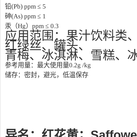
铅
(Pb) ppm ≤ 5
砷
(As) ppm ≤ 1
汞（
Hg
）
ppm ≤ 0.3
应用范围：果汁饮料类
红绿丝、罐头、
青梅、冰淇淋、雪糕、
参考用量：最大使用量
0.2g /kg
储存：密封，避光，低温保存
异名：红花黄；Saffower Y