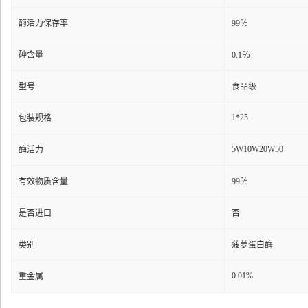
酶活力保存率
99％
砷含量
0.1％
型号
食品级
1*25
包装规格
5W10W20W50
酶活力
有效物质含量
99％
是否进口
否
类别
菠萝蛋白酶
0.01%
重金属