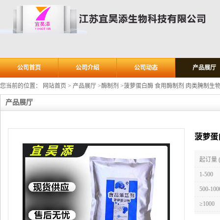
公司首页
公司介绍
公司动态
产品展厅
您当前的位置：
网站首页
>
产品展厅
>
酶制剂
>
菠萝蛋白酶 食用酶制剂 肉类腌制生物
产品展厅
菠萝蛋
起订量 
1-500
500-100
≥1000