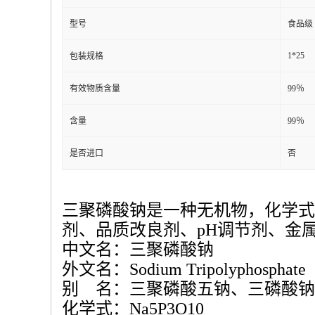
型号
食品级
1*25
包装规格
有效物质含量
99％
含量
99％
是否进口
否
三聚磷酸钠是一种无机物，化学式
剂
、
品质改良剂
、
pH
调节剂、
金
中文名：三聚磷酸钠
外文名：
Sodium Tripolyphosphate
别
名：三聚磷酸五钠、三磷酸钠
化学式：
Na5P3O10