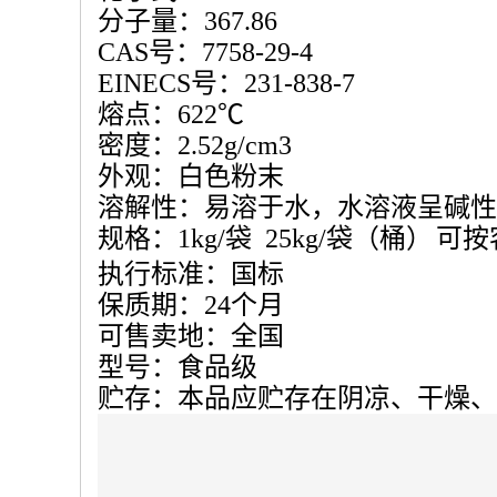
分子量：
367.86
CAS
号：
7758-29-4
EINECS
号：
231-838-7
熔点：
622
℃
密度：
2.52g/cm3
外观：白色粉末
溶解性：易溶于水，水溶液呈碱性
规格：
1kg/
袋
25kg/
袋（桶）
可按
执行标准：国标
保质期：
24
个月
可售卖地：全国
型号：食品级
贮存：本品应贮存在阴凉、干燥、