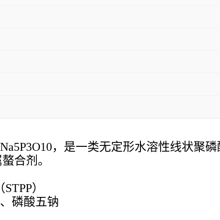
Na5P3O10
，是一类无定形水溶性线状聚磷
属螯合剂
。
（
STPP
）
、磷酸五钠