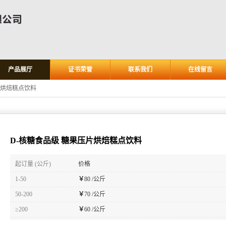
产品展厅
证书荣誉
联系我们
在线留言
片烘焙糕点饮料
D-核糖食品级 糖果压片烘焙糕点饮料
起订量 (公斤)
价格
1-50
￥
80 /公斤
50-200
￥
70 /公斤
≥200
￥
60 /公斤