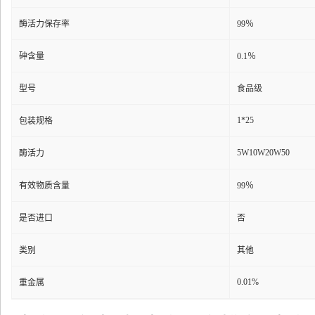
酶活力保存率
99％
砷含量
0.1％
型号
食品级
1*25
包装规格
5W10W20W50
酶活力
有效物质含量
99％
是否进口
否
类别
其他
0.01%
重金属