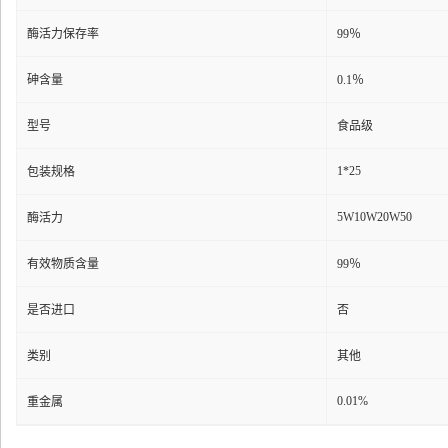
酶活力保存率
99％
砷含量
0.1％
型号
食品级
1*25
包装规格
5W10W20W50
酶活力
有效物质含量
99％
是否进口
否
类别
其他
0.01%
重金属