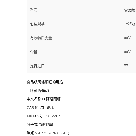
型号
食品级
1*25kg
包装规格
有效物质含量
99％
含量
99％
是否进口
否
食品级阿洛铜糖的用途
阿洛酮糖简介:
中文名称:D-阿洛酮糖
CAS No:551-68-8
EINECS号: 208-999-7
分子式:C6H1206
沸点:551.7 °C at 760 mmHg