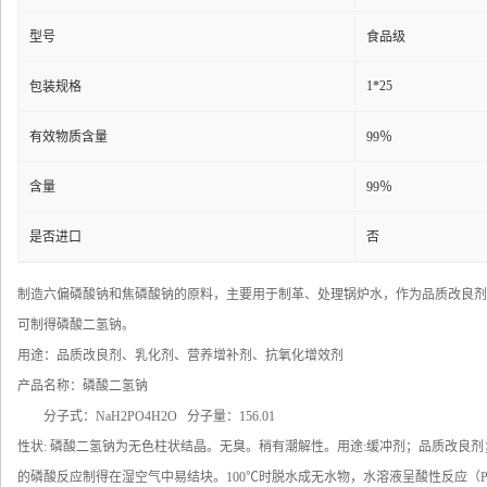
型号
食品级
1*25
包装规格
有效物质含量
99％
含量
99％
是否进口
否
制造六偏磷酸钠和焦磷酸钠的原料，主要用于制革、处理锅炉水，作为品质改良剂
可制得磷酸二氢钠。
用途：品质改良剂、乳化剂、营养增补剂、抗氧化增效剂
产品名称：磷酸二氢钠
分子式：NaH2PO4H2O 分子量：156.01
性状: 磷酸二氢钠为无色柱状结晶。无臭。稍有潮解性。用途:缓冲剂；品质改良
的磷酸反应制得在湿空气中易结块。100℃时脱水成无水物，水溶液呈酸性反应（PH