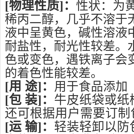
[物理性质]：
性状：
为
稀丙二醇，几乎不溶于
液中呈黄色，碱性溶液
耐盐性，耐光性较差。
色或变色，遇铁离子会
的着色性能较差。
[用 途]：
用于食品添加
[包 装]：
牛皮纸袋或纸
还可根据用户需要
订制
[运 输]：
轻装轻卸以防