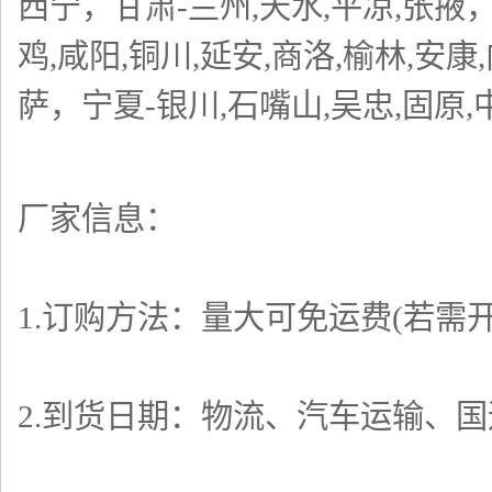
西宁，甘肃
-
兰州
,
天水
,
平凉
,
张掖
鸡
,
咸阳
,
铜川
,
延安
,
商洛
,
榆林
,
安康
,
萨，宁夏
-
银川
,
石嘴山
,
吴忠
,
固原
,
厂家信息：
1.订购方法：量大可免运费(若需
2.到货日期：物流、汽车运输、