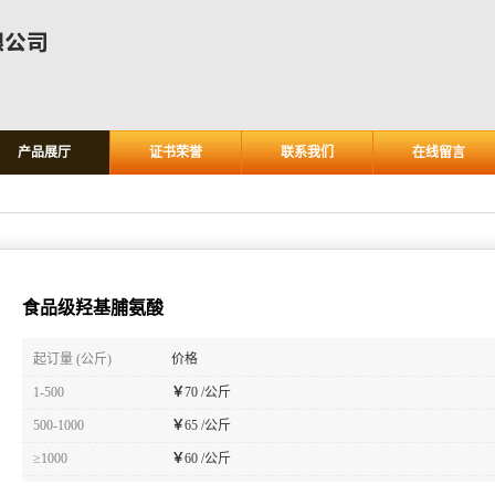
产品展厅
证书荣誉
联系我们
在线留言
食品级羟基脯氨酸
起订量 (公斤)
价格
1-500
￥
70 /公斤
500-1000
￥
65 /公斤
≥1000
￥
60 /公斤