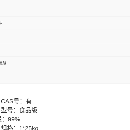
末
氨酸
S号：有
号：食品级
%
1*25kg