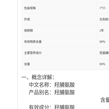
1*25
包装规格
外观
白色粉
保质期
2年
有效物质含量
99％
主要营养成分
羟基脯
含量
99％
一、概念详解：
中文名称：羟脯氨酸 CA
产品别名：羟脯氨酸 型
含量：99
有效成分：羟脯氨酸 规格：