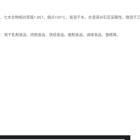
水合物相对密度1.957，熔点100℃，易溶于水，水溶液对石蕊呈酸性。微溶于
品：用于乳制食品、肉制食品、烘焙食品、面制食品、调味食品、香精等。