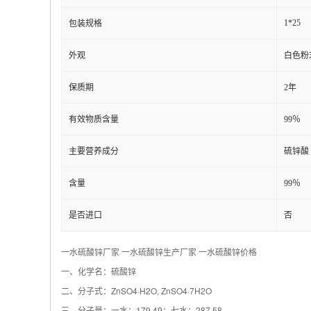
1*25
包装规格
外观
白色粉
保质期
2年
有效物质含量
99％
主要营养成分
硫锌酸
含量
99％
是否进口
否
一水硫酸锌厂家 一水硫酸锌生产厂家 一水硫酸锌价格
一、化学名：硫酸锌
二、分子式：ZnSO4·H2O, ZnSO4·7H2O
三、分子量：一水：179.49；七水：287.58