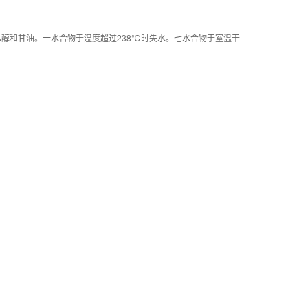
乙醇和甘油。一水合物于温度超过238℃时失水。七水合物于室温干