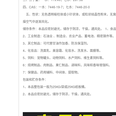
四、CAS：一水：7446-19-7；七水：7446-20-0
五、性状：无色透明棱柱体或小针状体，或粒状结晶性粉末，无臭，七
燥空气中逐渐风化。
储存条件：本品应密封避光，储存于阴凉，干燥，通风处。 1、食
2、工业制造：石油业 、制造业、农业产品、蓄电池、精密铸件等。
3、其它制品：可代替甘油作加香、防冻保湿剂。
4、化妆品：洗面乳、美容霜、化妆水、洗发水、面膜等。
5、饲料：宠物罐头、动物饲料、水产饲料、维生素饲料等。
6：焙烤制品、肉制品、果仁制品、调味料，风味和香味增强料。
7：保健品、药用辅料、中间体、提取物。
包装和贮存条件：
1、本品整包装一般为25KG/袋或25KG纸板桶。
2、本品应密封避光，储存于阴凉，干燥，通风处。