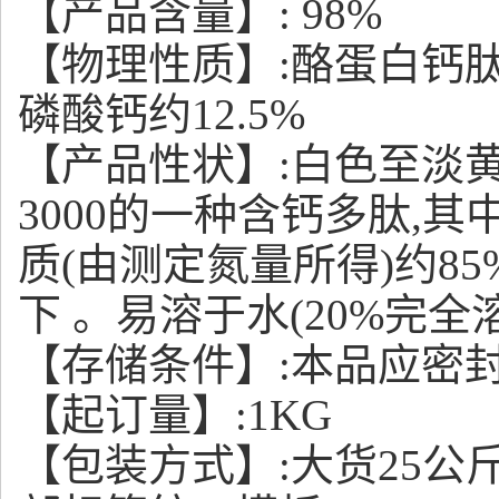
【产品含量】: 98%
【物理性质】:酪蛋白钙
磷酸钙约12.5%
【产品性状】:
白色至淡
3000的一种含钙多肽,
质(由测定氮量所得)约85%
下 。易溶于水(20%完全
【存储条件】:本品应密
【起订量】:1KG
【包装方式】:
大货25公