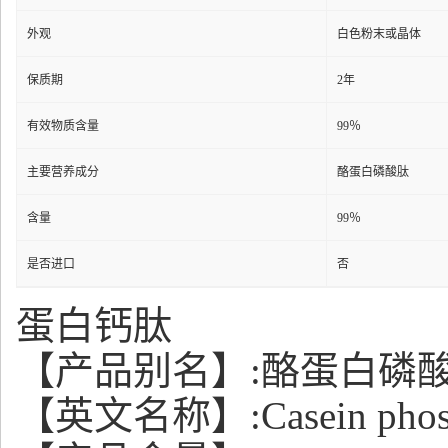
外观
白色粉末或晶体
保质期
2年
有效物质含量
99％
主要营养成分
酪蛋白磷酸肽
含量
99％
是否进口
否
蛋白钙肽
【产品别名】:酪蛋白磷
【英文名称】:Casein phosph