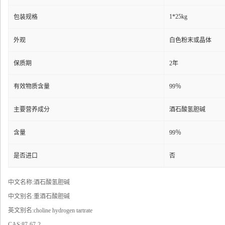
1*25kg
包装规格
外观
白色粉末或晶体
保质期
2年
有效物质含量
99％
主要营养成分
酒石酸氢胆碱
含量
99％
是否进口
否
中文名称:酒石酸氢胆碱
中文别名:重酒石酸胆碱
英文别名:choline hydrogen tartrate
CAS:87-67-2