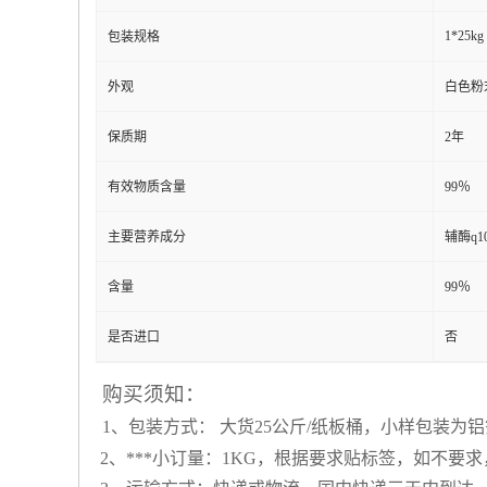
1*25kg
包装规格
外观
白色粉
保质期
2年
有效物质含量
99％
主要营养成分
辅酶q1
含量
99％
是否进口
否
购买须知：
1、包装方式： 大货25公斤/纸板桶，小样包装为铝
2、***小订量：1KG，根据要求贴标签，如不