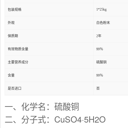
1*25kg
包装规格
外观
白色粉末
保质期
2年
有效物质含量
99％
主要营养成分
硫酸铜
含量
99％
是否进口
否
一、化学名：硫酸铜
二、分子式：CuSO4·5H2O