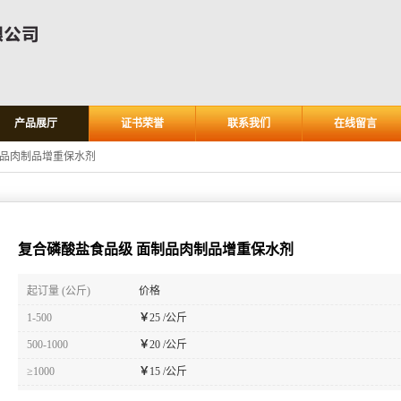
产品展厅
证书荣誉
联系我们
在线留言
制品肉制品增重保水剂
复合磷酸盐食品级 面制品肉制品增重保水剂
起订量 (公斤)
价格
1-500
￥
25 /公斤
500-1000
￥
20 /公斤
≥1000
￥
15 /公斤