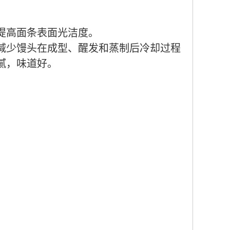
提高面条表面光洁度。
减少馒头在成型、醒发和蒸制后冷却过程
腻，味道好。