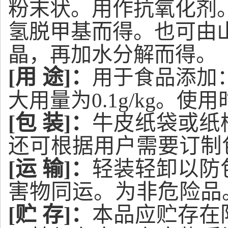
粉末状。用作抗氧化剂
氢脱甲基而得。也可由
晶，再加水分解而得。
[用 途]：
用于食品添加
大用量为0.1g/kg。使
[包 装]：
牛皮纸袋或纸
还可根据用户需要
订制
[运 输]：
轻装轻卸以防
害物同运。为非危险品
[贮 存]：
本品应贮存在