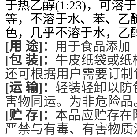
于热乙醇(1:23)，
等，不溶于水、苯、乙
色，几乎不溶于水，乙
[用 途]：
用于食品添加
[包 装]：
牛皮纸袋或纸
还可根据用户需要
订制
[运 输]：
轻装轻卸以防
害物同运。为非危险品
[贮 存]：
本品应贮存在
严禁与有毒、有害物质