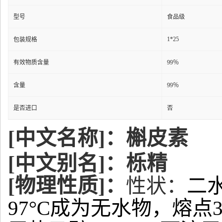
型号
食品级
1*25
包装规格
有效物质含量
99％
含量
99％
是否进口
否
[中文名称]：槲皮素
[中文别名]：栎精
[物理性质]：
性状：
二水
97°C成为无水物，熔点31