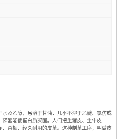
于水及乙醇，易溶于甘油，几乎不溶于乙醚、氯仿或
。鞣酸能使蛋白质凝固。人们把生猪皮、生牛皮
净、柔韧、经久耐用的皮革。这种制革工序，叫做皮