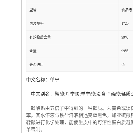
型号
食品级
1*25
包装规格
有效物质含量
99％
含量
99％
是否进口
否
中文名称：单宁
中文别名：鞣酸;丹宁酸;单宁酸;没食子鞣酸;鞣质
鞣酸系由五倍子中得到的一种鞣质。为黄色或淡棕
苯。其水溶液与铁盐溶液相遇变蓝黑色，加亚硫酸
鞣酸进行化学处理，能使生皮中的可溶性蛋白质凝
革鞣制。