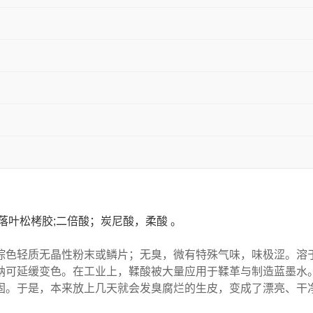
;落叶松栲胶;二倍酸；炭尼酸，柔酸 。
色轻质无晶性粉末或鳞片；无臭，微有特殊气味，味极涩。溶
钠可延缓变色。在工业上，鞣酸被大量应用于鞣革与制造蓝墨水
固。于是，本来放上几天就会发臭腐烂的生皮，变成了漂亮、干