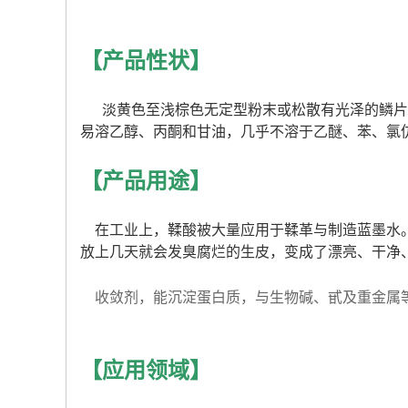
【产品性状】
淡黄色至浅棕色无定型粉末或松散有光泽的鳞片状
易溶乙醇、丙酮和甘油，几乎不溶于乙醚、苯、氯
【产品用途】
在工业上，鞣酸被大量应用于鞣革与制造蓝墨水。
放上几天就会发臭腐烂的生皮，变成了漂亮、干净
收敛剂，能沉淀蛋白质，与生物碱、甙及重金属
【应用领域】