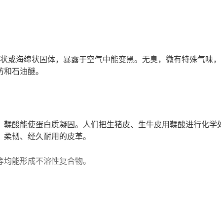
或海绵状固体，暴露于空气中能变黑。无臭，微有特殊气味，
仿和石油醚。
鞣酸能使蛋白质凝固。人们把生猪皮、生牛皮用鞣酸进行化学
、柔韧、经久耐用的皮革。
等均能形成不溶性复合物。