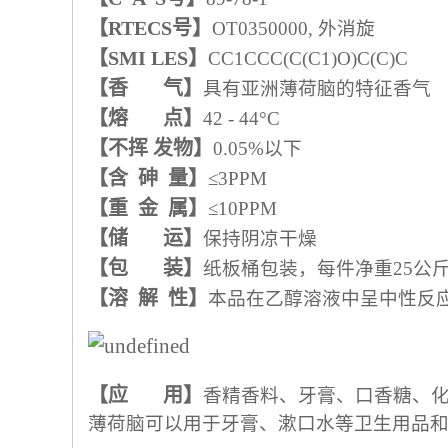
【RTECS号】
OT0350000, 外消旋
【SMI LES】
CC1CCC(C(C1)O)C(C)C
【香 气】
具有亚洲薄荷脑的特征香气
【熔 点】
42 - 44°C
【不挥 发物】
0.05%以下
【含 砷 量】
≤3PPM
【重 金 属】
≤10PPM
【储 运】
保持阴凉干燥
【包 装】
纸板桶包装，每件净重25公
【溶 解 性】
本品在乙醇溶液中呈中性反
【应 用】
香精香料、牙膏、口香糖、
薄荷脑可以用于牙膏、漱口水等卫生用品