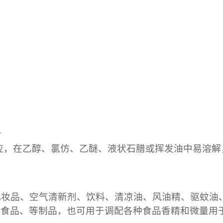
斤
应，在乙醇、氯仿、乙醚、液状石腊或挥发油中易溶解
化妆品、空气清新剂、饮料、清凉油、风油精、驱蚊油
和食品、等制品，也可用于调配各种食品香精和微量用