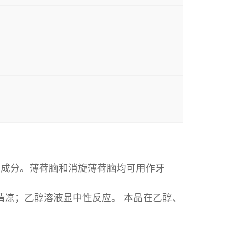
要成分。薄荷脑和消旋薄荷脑均可用作牙
清凉；乙醇溶液显中性反应。 本品在乙醇、