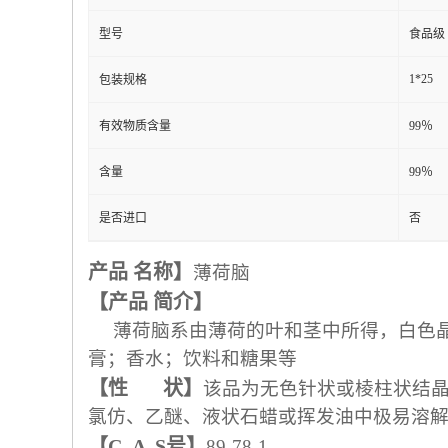
型号
食品级
1*25
包装规格
有效物质含量
99％
含量
99％
是否进口
否
产品 名称】
薄荷脑
【产品 简介】
薄荷脑系由薄荷的叶和茎中所得，白色晶体
膏；香水；饮料和糖果等
【性 状】
该品为无色针状或棱柱状结晶
氯仿、乙醚、液状石蜡或挥发油中极易溶
【C A S号】
89-78-1