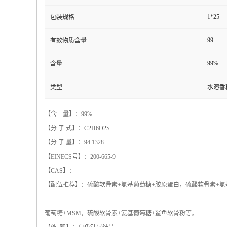
1*25
包装规格
99
有效物质含量
99%
含量
类型
水溶香
【含 量】：99%
【分 子 式】：C2H6O2S
【分 子 量】：94.1328
【EINECS号】：200-665-9
【CAS】：
【配伍推荐】：硫酸软骨素+氨基葡萄糖+胶原蛋白，硫酸软骨素+氨
葡萄糖+MSM，硫酸软骨素+氨基葡萄糖+鲨鱼软骨粉等。