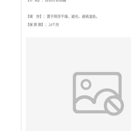
【外 观】：白色针状结晶
【储 存】：置于阴凉干燥、避光，避高温处。
【保 质 期】：24个月