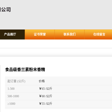
产品展厅
证书荣誉
联系我们
在线留言
食品级香兰素粉末香精
起订量 (公斤)
价格
1-500
￥
65 /公斤
500-1000
￥
60 /公斤
≥1000
￥
55 /公斤