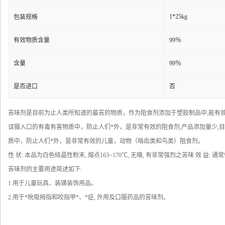
1*25kg
包装规格
有效物质含量
99％
含量
99％
是否进口
否
苦味剂是目前为止人类所知道的最苦的物质，作为阻食剂添加于塑胶制品中,能有
误摄入口的有毒有害物质中，防止人们*外，是非常有效的阻食剂,产品添加量少,
质中，防止人们*外，是非常有效的儿童，动物（啮齿类和鸟类）阻食剂。
性 状: 本品为白色结晶性粉末, 熔点163~170℃, 无嗅, 有非常强烈之苦味 
苦味剂的主要用途简述如下:
1.用于儿童玩具、装璜装饰用品。
2.用于*吮吸拇指和咬指甲*、*症, 外用及口服药品的苦味剂。