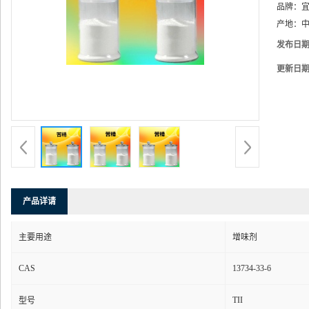
品牌：
产地：
中
发布日
更新日
产品详请
主要用途
增味剂
CAS
13734-33-6
TII
型号