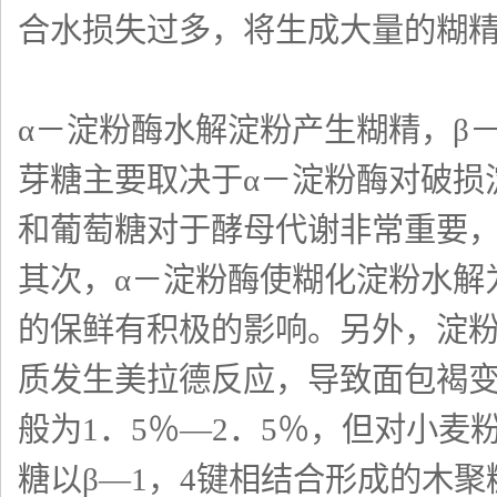
合水损失过多，将生成大量的糊
α－淀粉酶水解淀粉产生糊精，β
芽糖主要取决于α－淀粉酶对破损
和葡萄糖对于酵母代谢非常重要
其次，α－淀粉酶使糊化淀粉水解
的保鲜有积极的影响。另外，淀
质发生美拉德反应，导致面包褐
般为1．5％—2．5％，但对小
糖以β—1，4键相结合形成的木