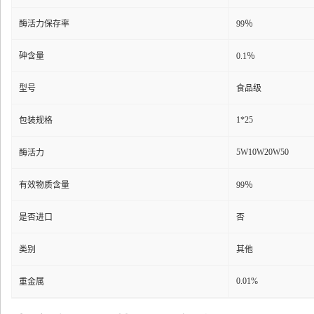
酶活力保存率
99％
砷含量
0.1％
型号
食品级
1*25
包装规格
5W10W20W50
酶活力
有效物质含量
99％
是否进口
否
类别
其他
0.01%
重金属