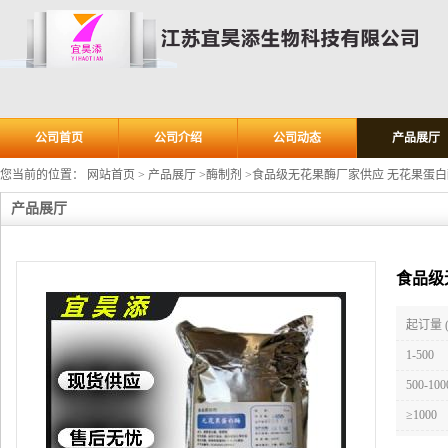
公司首页
公司介绍
公司动态
产品展厅
您当前的位置：
网站首页
>
产品展厅
>
酶制剂
>
食品级无花果酶厂家供应 无花果蛋白
产品展厅
食品级
起订量 
1-500
500-100
≥1000