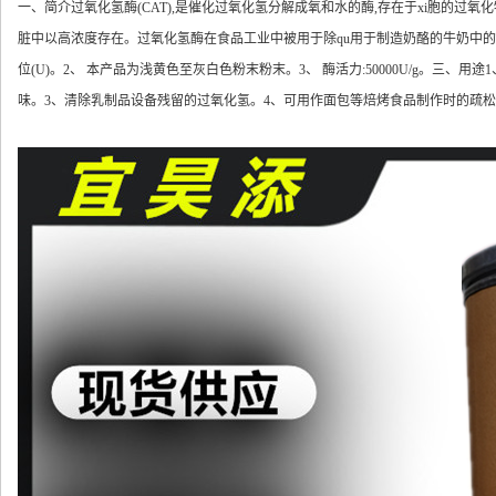
一、简介
过氧化氢酶(CAT),是催化过氧化氢分解成氧和水的酶,存在于xi胞的
脏中以高浓度存在。过氧化氢酶在食品工业中被用于除qu用于制造奶酪的牛奶中的过
位(U)。
2、 本产品为浅黄色至灰白色粉末粉末。
3、 酶活力:50000U/g。
三、用途
味。
3、清除乳制品设备残留的过氧化氢。
4、可用作面包等焙烤食品制作时的疏