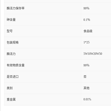
酶活力保存率
99％
砷含量
0.1％
型号
食品级
1*25
包装规格
5W10W20W50
酶活力
有效物质含量
99％
是否进口
否
类别
其他
0.01%
重金属