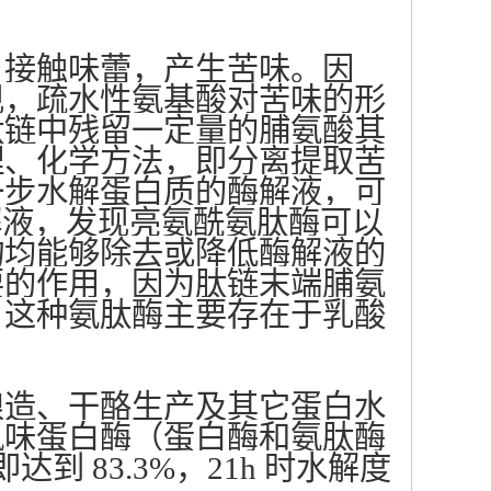
，接触味蕾，产生苦味。因
现，疏水性氨基酸对苦味的形
肽链中残留一定量的脯氨酸其
理、化学方法，即分离提取苦
一步水解蛋白质的酶解液，可
蛋白水解液，发现亮氨酰氨肽酶可以
物均能够除去或降低酶解液的
要的作用，因为肽链末端脯氨
，这种氨肽酶主要存在于乳酸
酿造、干酪生产及其它蛋白水
风味蛋白酶（蛋白酶和氨肽酶
 83.3%，21h 时水解度