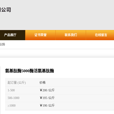
产品展厅
证书荣誉
联系我们
在线留言
肽酶
氨基肽酶5000酶活氨基肽酶
起订量 (公斤)
价格
1-500
￥
200 /公斤
500-1000
￥
195 /公斤
≥1000
￥
190 /公斤