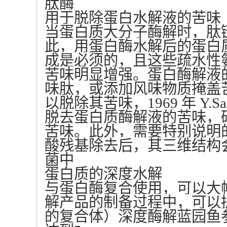
肽酶
用于脱除蛋白水解液的苦味
当蛋白质大分子酶解时，肽
此，用蛋白酶水解后的蛋白
成是必须的，且这些疏水性
苦味明显增强。蛋白酶解液
味肽，或添加风味物质掩盖
以脱除其苦味，1969 年 Y
脱去蛋白质酶解液的苦味，
苦味。此外，需要特别说明
酸残基除去后，其三维结构
菌中
蛋白质的深度水解
与蛋白酶复合使用，可以大
解产品的制备过程中，可以
的复合体）深度酶解蓝园鱼参蛋