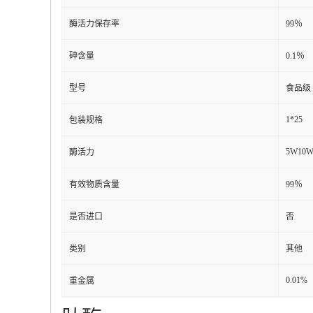
酶活力保存率
99％
砷含量
0.1％
型号
食品级
1*25
包装规格
5W10W
酶活力
有效物质含量
99％
是否进口
否
类别
其他
0.01%
重金属