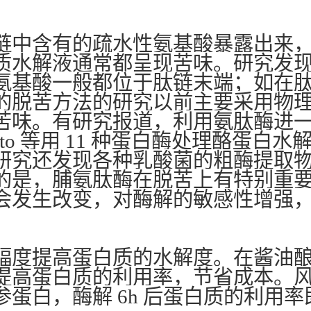
链中含有的疏水性氨基酸暴露出来
质水解液通常都呈现苦味。研究发
氨基酸一般都位于肽链末端；如在
的脱苦方法的研究以前主要采用物
苦味。有研究报道，利用氨肽酶进
.Sato 等用 11 种蛋白酶处理酪
研究还发现各种乳酸菌的粗酶提取
的是，脯氨肽酶在脱苦上有特别重
会发生改变，对酶解的敏感性增强
幅度提高蛋白质的水解度。在酱油
提高蛋白质的利用率，节省成本。
白，酶解 6h 后蛋白质的利用率即达到