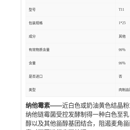
T11
型号
1*25
包装规格
成分
其他
有效物质含量
99％
含量
99％
是否进口
否
类型
肉制品
纳他霉素——
近白色或奶油黄色结晶粉末
纳他链霉菌受控发酵制得一种白色至乳
醇以及其他甾醇基团结合，阻遏麦角甾