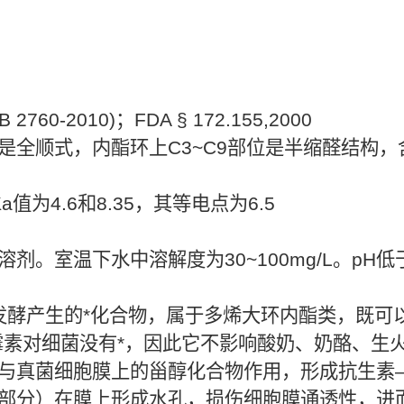
0-2010)；FDA § 172.155,2000
是全顺式，内酯环上C3~C9部位是半缩醛结构
为4.6和8.35，其等电点为6.5
剂。室温下水中溶解度为30~100mg/L。pH
链霉菌发酵产生的*化合物，属于多烯大环内酯类，既
他霉素对细菌没有*，因此它不影响酸奶、奶酪、生
与真菌细胞膜上的甾醇化合物作用，形成抗生素
部分）在膜上形成水孔，损伤细胞膜通透性，进