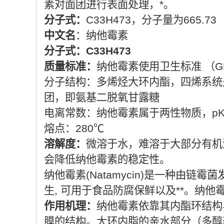
素对面团进行表面处理，*。
分子式：
C33H473，分子量为665.73
中文名
：纳他霉素
分子式：C33H473
质量标准：
纳他霉素使用卫生标准 （GB 276
分子结构：多烯烃大环内酯，四烯系统
团，即氨基二脱氧甘露糖
电离常数：纳他霉素属于两性物质，pKa值
熔点：280℃
溶解度：
微溶于水，难溶于大部分有机溶
会降低纳他霉素的稳定性。
纳他霉素(Natamycin)是一种由
生, 可用于食品防腐保鲜以及**。纳
作用机理：
纳他霉素依靠其内酯环结构
膜的结构。大环内脂的亲水部分（多醇