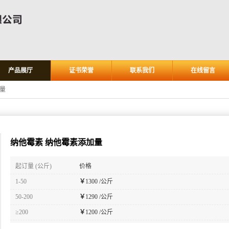
产品展厅
证书荣誉
联系我们
在线留言
量
纳他霉素 纳他霉素添加量
起订量 (公斤)
价格
1-50
￥
1300 /公斤
50-200
￥
1290 /公斤
≥200
￥
1200 /公斤