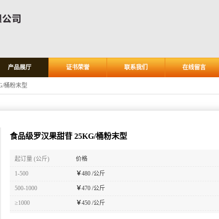
产品展厅
证书荣誉
联系我们
在线留言
G/桶粉末型
食品级罗汉果甜苷 25KG/桶粉末型
起订量 (公斤)
价格
1-500
￥
480 /公斤
500-1000
￥
470 /公斤
≥1000
￥
450 /公斤