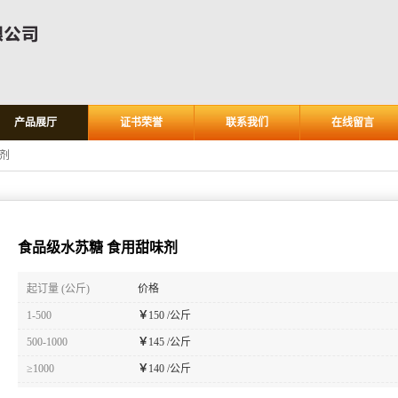
产品展厅
证书荣誉
联系我们
在线留言
剂
食品级水苏糖 食用甜味剂
起订量 (公斤)
价格
1-500
￥
150 /公斤
500-1000
￥
145 /公斤
≥1000
￥
140 /公斤