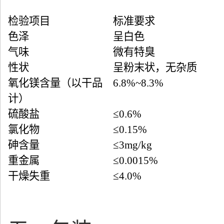
检验项目
标准要求
色泽
呈白色
气味
微有特臭
性状
呈粉末状，无杂质
氧化镁含量（以干品
6.8%~8.3%
计）
硫酸盐
≤0.6%
氯化物
≤0.15%
砷含量
≤3mg/kg
重金属
≤0.0015%
干燥失重
≤4.0%